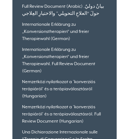
Full Review Document (Arabic) .بيانٌ دوليٌ
حولَ “العلاجِ التحويلي” والاختيارِ العِلاجي
Internationale Erklärung zu
„Konversionstherapien“ und freier
Therapiewahl (German)
Internationale Erklärung zu
„Konversionstherapien“ und freier
Therapiewahl. Full Review Document
(German)
Nemzetközi nyilatkozat a ’konverziós
terápiáról’ és a terápiaválasztásról
(Hungarian)
Nemzetközi nyilatkozat a ’konverziós
terápiáról’ és a terápiaválasztásról. Full
Review Document (Hungarian)
Una Dichiarazione Internazionale sulle