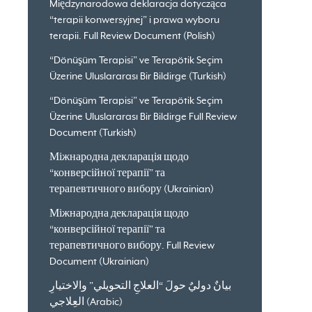
Międzynarodowa deklaracja dotycząca
“terapii konwersyjnej” i prawa wyboru
terapii. Full Review Document (Polish)
“Dönüşüm Terapisi” ve Terapötik Seçim
Üzerine Uluslararası Bir Bildirge (Turkish)
“Dönüşüm Terapisi” ve Terapötik Seçim
Üzerine Uluslararası Bir Bildirge Full Review
Document (Turkish)
Міжнародна декларація щодо
“конверсійної терапії” та
терапевтичного вибору (Ukrainian)
Міжнародна декларація щодо
“конверсійної терапії” та
терапевтичного вибору. Full Review
Document (Ukrainian)
بيانٌ دوليٌ حولَ “العلاجِ التحويلي” والاختيارِ
العِلاجي (Arabic)